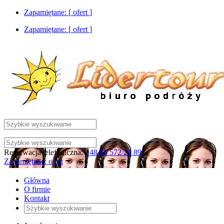
Zapamiętane: [
ofert
]
Zapamiętane: [
ofert
]
Rezerwacja telefoniczna:
+48 65 572 24 89
Zapamiętane:
ofert
Główna
O firmie
Kontakt